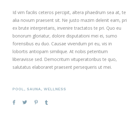
Id vim facilis ceteros percipit, altera phaedrum sea at, te
alia novum praesent sit. Ne justo mazim delenit eam, pri
ex brute interpretaris, invenire tractatos te pri. Quo eu
bonorum gloriatur, dolore disputationi mei ei, sumo
forensibus eu duo. Causae vivendum pri eu, vis in
lobortis antiopam similique. At nobis petentium
liberavisse sed. Democritum vituperatoribus te quo,
salutatus elaboraret praesent persequeris ut mei.
POOL
,
SAUNA
,
WELLNESS