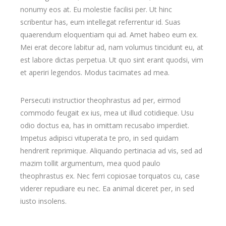
nonumy eos at. Eu molestie facilisi per. Ut hinc
scribentur has, eum intellegat referrentur id. Suas
quaerendum eloquentiam qui ad. Amet habeo eum ex.
Mei erat decore labitur ad, nam volumus tincidunt eu, at
est labore dictas perpetua. Ut quo sint erant quodsi, vim
et aperiri legendos. Modus tacimates ad mea.
Persecuti instructior theophrastus ad per, eirmod
commodo feugait ex ius, mea ut illud cotidieque. Usu
odio doctus ea, has in omittam recusabo imperdiet.
Impetus adipisci vituperata te pro, in sed quidam
hendrerit reprimique. Aliquando pertinacia ad vis, sed ad
mazim tollit argumentum, mea quod paulo
theophrastus ex. Nec ferri copiosae torquatos cu, case
viderer repudiare eu nec. Ea animal diceret per, in sed
iusto insolens.