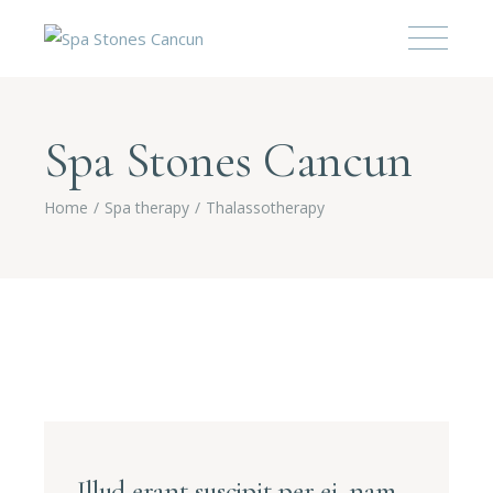
Spa Stones Cancun
Home
Spa therapy
Thalassotherapy
Illud erant suscipit per ei, nam