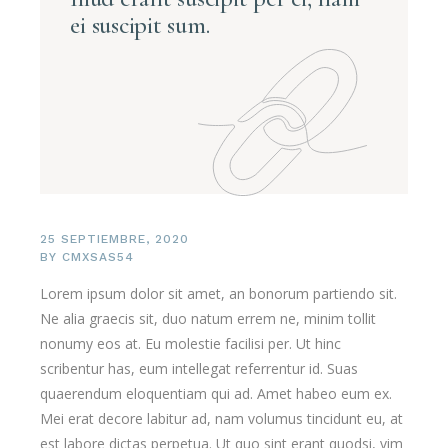
ei suscipit sum.
25 SEPTIEMBRE, 2020
BY
CMXSAS54
Lorem ipsum dolor sit amet, an bonorum partiendo sit.
Ne alia graecis sit, duo natum errem ne, minim tollit
nonumy eos at. Eu molestie facilisi per. Ut hinc
scribentur has, eum intellegat referrentur id. Suas
quaerendum eloquentiam qui ad. Amet habeo eum ex.
Mei erat decore labitur ad, nam volumus tincidunt eu, at
est labore dictas perpetua. Ut quo sint erant quodsi, vim