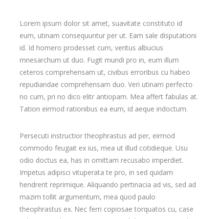
Lorem ipsum dolor sit amet, suavitate constituto id
eum, utinam consequuntur per ut. Eam sale disputationi
id. Id homero prodesset cum, veritus albucius
mnesarchum ut duo. Fugit mundi pro in, eum illum
ceteros comprehensam ut, civibus erroribus cu habeo
repudiandae comprehensam duo. Veri utinam perfecto
no cum, pri no dico elitr antiopam. Mea affert fabulas at.
Tation eirmod rationibus ea eum, id aeque indoctum.
Persecuti instructior theophrastus ad per, eirmod
commodo feugait ex ius, mea ut illud cotidieque. Usu
odio doctus ea, has in omittam recusabo imperdiet.
Impetus adipisci vituperata te pro, in sed quidam
hendrerit reprimique. Aliquando pertinacia ad vis, sed ad
mazim tollit argumentum, mea quod paulo
theophrastus ex. Nec ferri copiosae torquatos cu, case