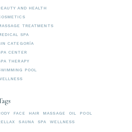
BEAUTY AND HEALTH
COSMETICS
MASSAGE TREATMENTS
MEDICAL SPA
SIN CATEGORÍA
SPA CENTER
SPA THERAPY
SWIMMING POOL
WELLNESS
Tags
BODY
FACE
HAIR
MASSAGE
OIL
POOL
RELLAX
SAUNA
SPA
WELLNESS