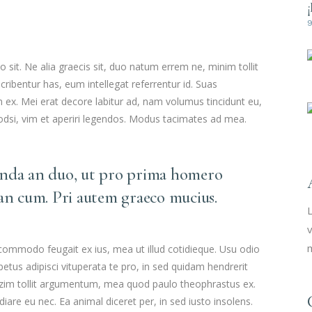
it. Ne alia graecis sit, duo natum errem ne, minim tollit
cribentur has, eum intellegat referrentur id. Suas
x. Mei erat decore labitur ad, nam volumus tincidunt eu,
uodsi, vim et aperiri legendos. Modus tacimates ad mea.
enda an duo, ut pro prima homero
 an cum. Pri autem graeco mucius.
L
v
m
 commodo feugait ex ius, mea ut illud cotidieque. Usu odio
tus adipisci vituperata te pro, in sed quidam hendrerit
mazim tollit argumentum, mea quod paulo theophrastus ex.
iare eu nec. Ea animal diceret per, in sed iusto insolens.