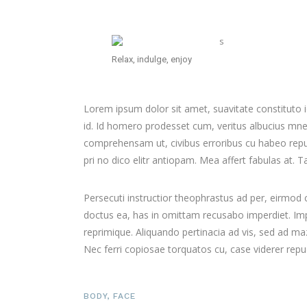
Relax, indulge, enjoy
Lorem ipsum dolor sit amet, suavitate constituto 
id. Id homero prodesset cum, veritus albucius mne
comprehensam ut, civibus erroribus cu habeo re
pri no dico elitr antiopam. Mea affert fabulas at.
Persecuti instructior theophrastus ad per, eirmod
doctus ea, has in omittam recusabo imperdiet. Impe
reprimique. Aliquando pertinacia ad vis, sed ad 
Nec ferri copiosae torquatos cu, case viderer repud
BODY
,
FACE