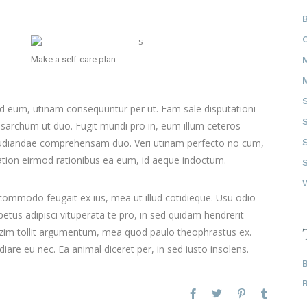
Make a self-care plan
id eum, utinam consequuntur per ut. Eam sale disputationi
sarchum ut duo. Fugit mundi pro in, eum illum ceteros
pudiandae comprehensam duo. Veri utinam perfecto no cum,
 Tation eirmod rationibus ea eum, id aeque indoctum.
 commodo feugait ex ius, mea ut illud cotidieque. Usu odio
tus adipisci vituperata te pro, in sed quidam hendrerit
mazim tollit argumentum, mea quod paulo theophrastus ex.
iare eu nec. Ea animal diceret per, in sed iusto insolens.