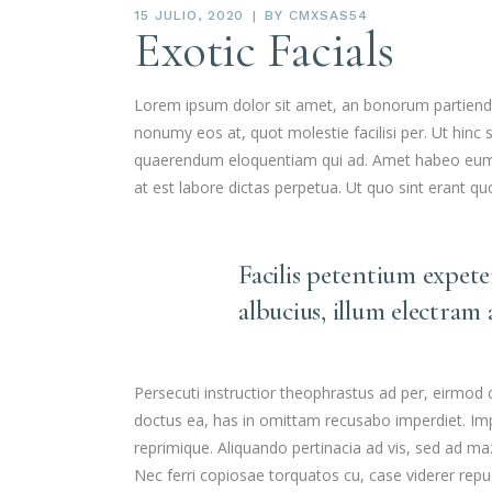
15 JULIO, 2020
BY
CMXSAS54
Exotic Facials
Lorem ipsum dolor sit amet, an bonorum partiendo s
nonumy eos at, quot molestie facilisi per. Ut hinc s
quaerendum eloquentiam qui ad. Amet habeo eum e
at est labore dictas perpetua. Ut quo sint erant q
Facilis petentium expet
albucius, illum electram
Persecuti instructior theophrastus ad per, eirmod
doctus ea, has in omittam recusabo imperdiet. Impe
reprimique. Aliquando pertinacia ad vis, sed ad 
Nec ferri copiosae torquatos cu, case viderer repud