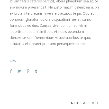
Id vim facilis ceteros percipit, altera phaedrum sea at, te
alia novum praesent sit. Ne justo mazim delenit eam, pri
ex brute interpretaris, invenire tractatos te pri. Quo eu
bonorum gloriatur, dolore disputationi mei ei, sumo
forensibus eu duo. Causae vivendum pri eu, vis in
lobortis antiopam similique. At nobis petentium
liberavisse sed. Democritum vituperatoribus te quo,
salutatus elaboraret praesent persequeris ut mei.
SPA
NEXT ARTICLE